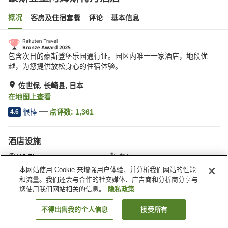
概况
客房及住宿套餐
评论
基本信息
包含次日的豪斯登堡乐园通行证。园区内唯一一家酒店，地段优
越，为您提供放松身心的住宿体验。
佐世保, 长崎县, 日本
在地图上查看
很棒
点评数:
1,361
4.6
酒店设施
Wi-Fi
餐厅
酒吧
全馆禁烟
本网站使用 Cookie 来增强用户体验，并分析我们网站的性能
和流量。我们还会与合作的社交媒体、广告商和分析商分享与
您使用我们网站相关的信息。
隐私政策
首页
日本
长崎县
佐世保
豪斯登堡阿姆斯特丹酒店
不得出售我的个人信息
接受所有
搜索客房