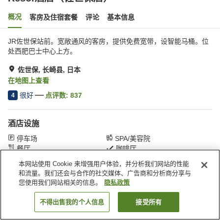
概况
客房及住宿套餐
评论
基本信息
JR佐世保站前。宽敞通风的客房，提供免费宽带，设智能马桶。位
处西肥巴士中心上方。
佐世保, 长崎县, 日本
在地图上查看
很好
点评数:
837
4
酒店设施
停车场
SPA/美容院
餐厅
咖啡厅
本网站使用 Cookie 来增强用户体验，并分析我们网站的性能
和流量。我们还会与合作的社交媒体、广告商和分析商分享与
首页
日本
长崎县
佐世保
Resol酒店（佐世保店）
您使用我们网站相关的信息。
隐私政策
不得出售我的个人信息
接受所有
搜索客房