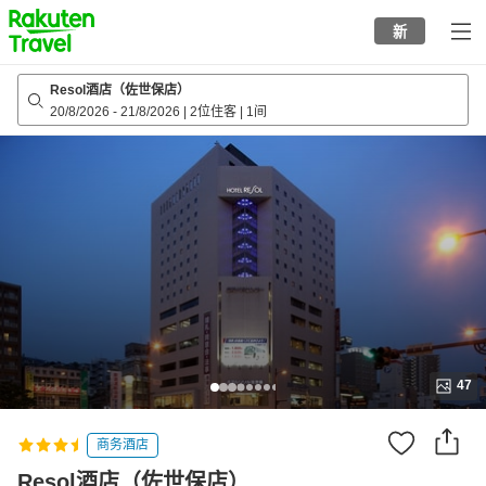
to
新
top
page
Resol酒店（佐世保店）
20/8/2026
-
21/8/2026
|
2位住客
|
1间
47
商务酒店
Resol酒店（佐世保店）