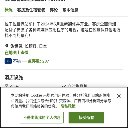
概况
客房及住宿套餐
评论
基本信息
位于佐世保站前！于2024年5月重新翻修并开业。客房全面禁烟，
配备了安装了各种流媒体应用程序的电视，这是在佐世保其他地方
找不到的福利！
佐世保, 长崎县, 日本
在地图上查看
不错
点评数:
237
3.8
酒店设施
Wi-Fi
自动售货机
宴会厅
日式餐厅
本网站使用 Cookie 来增强用户体验，并分析我们网站的性能
和流量。我们还会与合作的社交媒体、广告商和分析商分享与
您使用我们网站相关的信息。
隐私政策
首页
日本
长崎县
佐世保
佐世保绿色酒店Premier
不得出售我的个人信息
接受所有
搜索客房