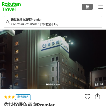
to
新
top
page
佐世保绿色酒店Premier
22/8/2026
-
23/8/2026
|
2位住客
|
1间
34
商务酒店
佐世保绿色酒店Premier