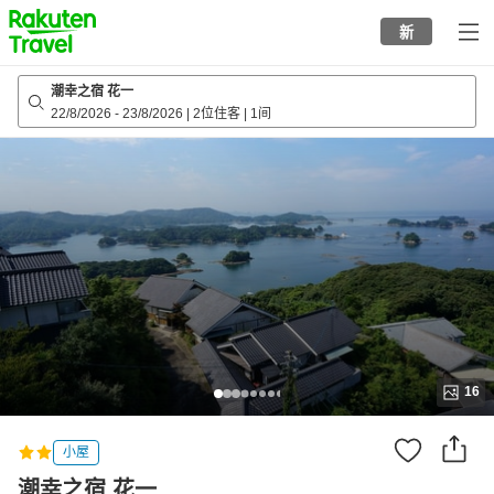
to
新
top
page
潮幸之宿 花一
22/8/2026
-
23/8/2026
|
2位住客
|
1间
16
小屋
潮幸之宿 花一