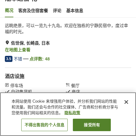
概况
客房及住宿套餐
评论
基本信息
远眺绝景，可以一览九十九岛。欢迎在独栋的宁静民宿中，度过幸
福的时光。
佐世保, 长崎县, 日本
在地图上查看
不错
点评数:
48
3.5
酒店设施
停车场
餐厅
自动售货机
商店
本网站使用 Cookie 来增强用户体验，并分析我们网站的性能
和流量。我们还会与合作的社交媒体、广告商和分析商分享与
首页
日本
长崎县
佐世保
潮幸之宿 花一
您使用我们网站相关的信息。
隐私政策
不得出售我的个人信息
接受所有
搜索客房