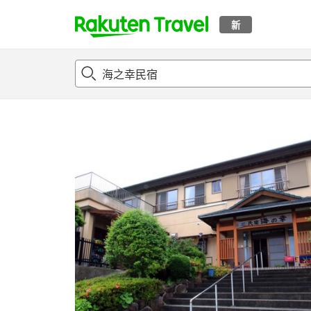
新
t
概况
客房及住宿套餐
评论
设施
o
p
P
a
g
e
_
s
e
a
r
c
h