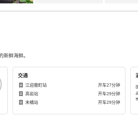
的新鲜海鲜。
交通
江迎鹿町站
开车
27
分钟
高岩站
开车
29
分钟
末橘站
开车
29
分钟