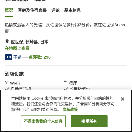
概况
客房及住宿套餐
评论
基本信息
热情欢迎客人的光临！从佐世保站步行约2分钟。就在佐世保Arkas
前！
佐世保, 长崎县, 日本
在地图上查看
不错
点评数:
298
3.8
酒店设施
Wi-Fi
餐厅
自动售货机
公用微波炉
本网站使用 Cookie 来增强用户体验，并分析我们网站的性能
和流量。我们还会与合作的社交媒体、广告商和分析商分享与
首页
日本
长崎县
佐世保
佐世保第一酒店
您使用我们网站相关的信息。
隐私政策
不得出售我的个人信息
接受所有
搜索客房