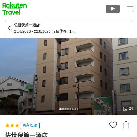
to
新
top
page
佐世保第一酒店
21/8/2026
-
22/8/2026
|
2位住客
|
1间
24
商务酒店
佐世保第一酒店