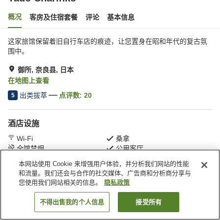
概况
客房及住宿套餐
评论
基本信息
这家旅馆保留着旧自行车店的痕迹，让您置身在昭和年代的复古氛
围中。
御所, 奈良县, 日本
在地图上查看
出类拔萃
点评数:
20
5
酒店设施
Wi-Fi
桑拿
全馆禁烟
公用客厅
本网站使用 Cookie 来增强用户体验，并分析我们网站的性能
和流量。我们还会与合作的社交媒体、广告商和分析商分享与
首页
日本
奈良县
御所
Yado Charinko
您使用我们网站相关的信息。
隐私政策
不得出售我的个人信息
接受所有
搜索客房