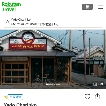
to
新
top
page
Yado Charinko
24/8/2026
-
25/8/2026
|
2位住客
|
1间
139
日式旅馆
Yado Charinko