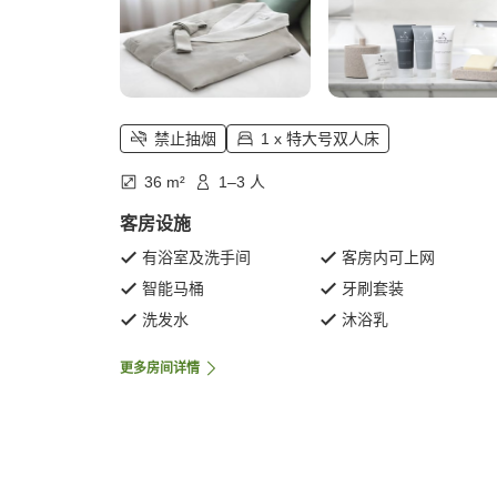
禁止抽烟
1 x 特大号双人床
36 m²
1–3 人
客房设施
有浴室及洗手间
客房内可上网
智能马桶
牙刷套装
洗发水
沐浴乳
更多房间详情