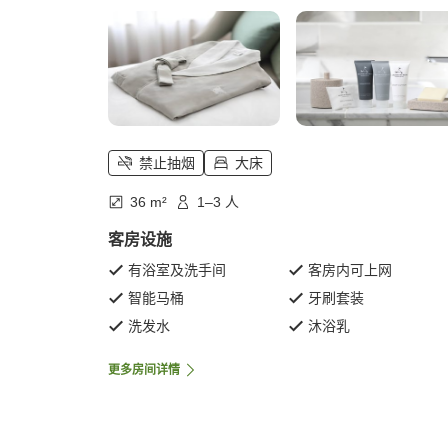
禁止抽烟
大床
36 m²
1–3 人
客房设施
有浴室及洗手间
客房内可上网
智能马桶
牙刷套装
洗发水
沐浴乳
更多房间详情