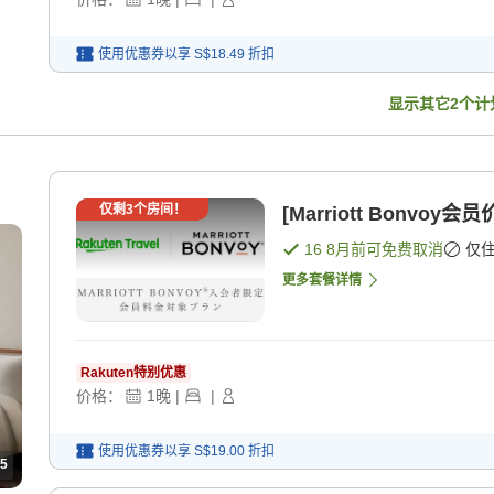
使用优惠券以享
S$18.49
折扣
显示其它
2
个计
仅剩
3
个房间！
[Marriott Bonvo
16 8月
前可免费取消
仅
更多套餐详情
Rakuten特别优惠
价格：
1
晚
|
|
使用优惠券以享
S$19.00
折扣
5