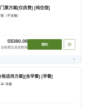
门票方案[仅房费] [纯住宿]
住宿（不含餐）
S$380.08
预约
含税费及其他费用
会员价格适用方案][含早餐] [早餐]
餐
早餐