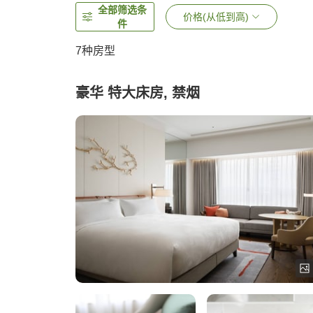
全部筛选条
价格(从低到高)
件
7
种房型
豪华 特大床房, 禁烟