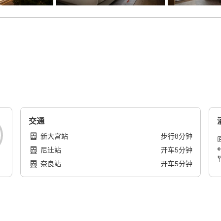
交通
新大宫站
步行
8
分钟
尼辻站
开车
5
分钟
奈良站
开车
5
分钟