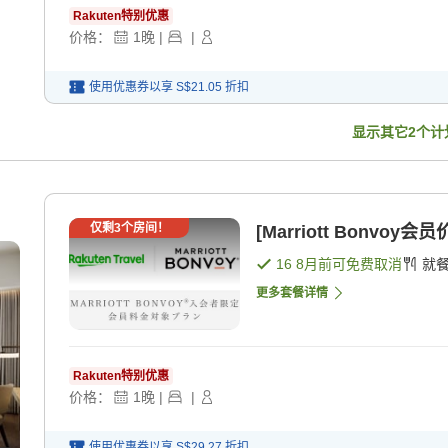
Rakuten特别优惠
价格：
1
晚
|
|
使用优惠券以享
S$21.05
折扣
显示其它
2
个计
仅剩
3
个房间！
[Marriott Bonvoy
16 8月
前可免费取消
就
更多套餐详情
Rakuten特别优惠
价格：
1
晚
|
|
使用优惠券以享
S$29.27
折扣