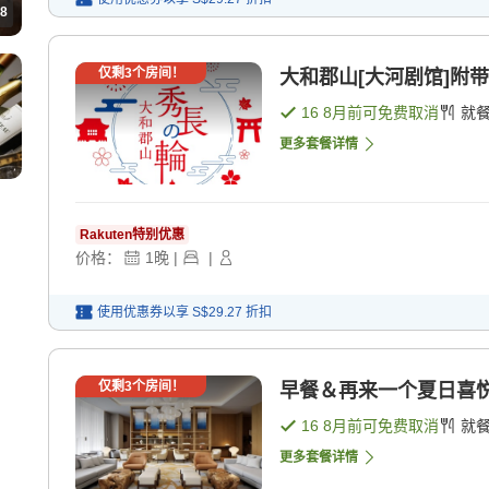
8
仅剩
3
个房间！
大和郡山[大河剧馆]附带
16 8月
前可免费取消
就
更多套餐详情
Rakuten特别优惠
价格：
1
晚
|
|
使用优惠券以享
S$29.27
折扣
仅剩
3
个房间！
早餐＆再来一个夏日喜悦[
16 8月
前可免费取消
就
更多套餐详情