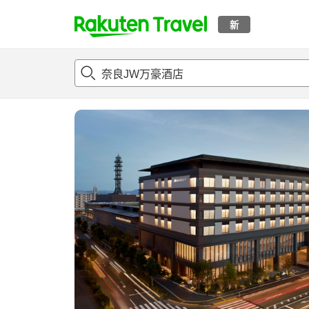
新
t
概况
客房及住宿套餐
评论
设施
o
p
P
a
g
e
_
s
e
a
r
c
h