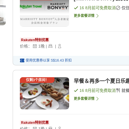
16 8月
前可免费取消
仅
更多套餐详情
Rakuten特别优惠
价格：
1
晚
|
|
使用优惠券以享
S$16.43
折扣
仅剩
3
个房间！
早餐＆再多一个夏日乐趣[
16 8月
前可免费取消
就
更多套餐详情
Rakuten特别优惠
价格：
1
晚
|
|