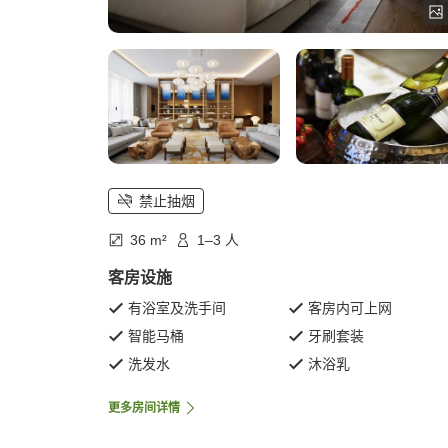
禁止抽烟
36 m²
1–3 人
客房设施
有浴室及洗手间
客房内可上网
智能马桶
牙刷套装
洗发水
沐浴乳
更多房间详情