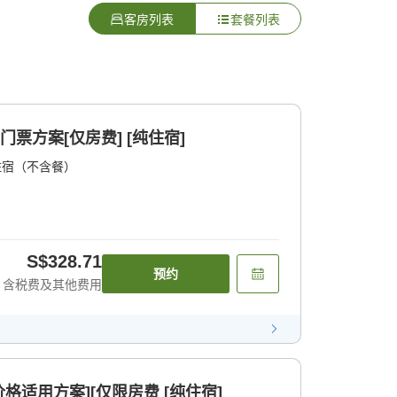
客房列表
套餐列表
门票方案[仅房费] [纯住宿]
住宿（不含餐）
S$328.71
预约
含税费及其他费用
y会员价格适用方案][仅限房费 [纯住宿]