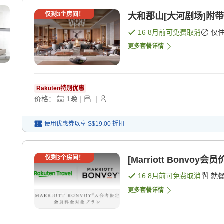
仅剩
3
个房间！
大和郡山[大河剧场]附带
16 8月
前可免费取消
仅
更多套餐详情
Rakuten特别优惠
价格：
1
晚
|
|
使用优惠券以享
S$19.00
折扣
仅剩
3
个房间！
[Marriott Bonvoy
16 8月
前可免费取消
就
更多套餐详情