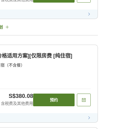
划
y会员价格适用方案][仅限房费 [纯住宿]
住宿（不含餐）
S$380.08
预约
含税费及其他费用