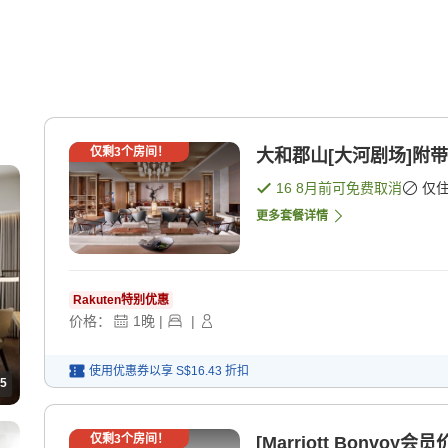
仅剩
3
个房间！
大和郡山[大河剧场]附带
16 8月
前可免费取消
仅
更多套餐详情
Rakuten特别优惠
价格：
1
晚
|
|
使用优惠券以享
S$16.43
折扣
5
仅剩
3
个房间！
[Marriott Bonvo