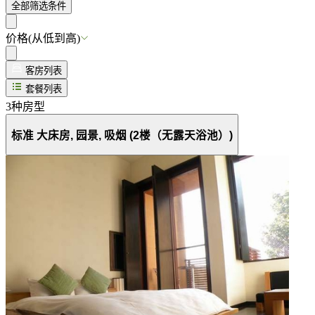
全部筛选条件
价格(从低到高)
客房列表
套餐列表
3
种房型
标准 大床房, 园景, 吸烟 (2楼（无露天浴池）)