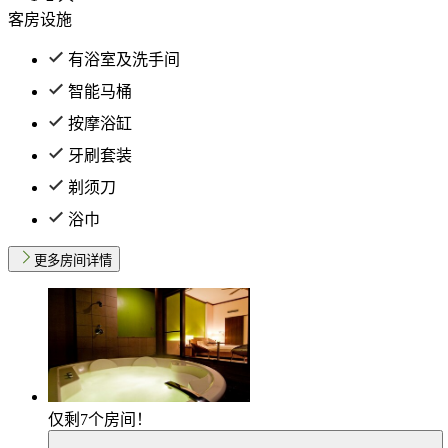
客房设施
有浴室及洗手间
智能马桶
按摩浴缸
牙刷套装
剃须刀
浴巾
更多房间详情
仅剩
7
个房间！