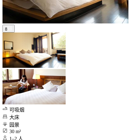
8
可吸烟
大床
园景
30 m²
1–2 人