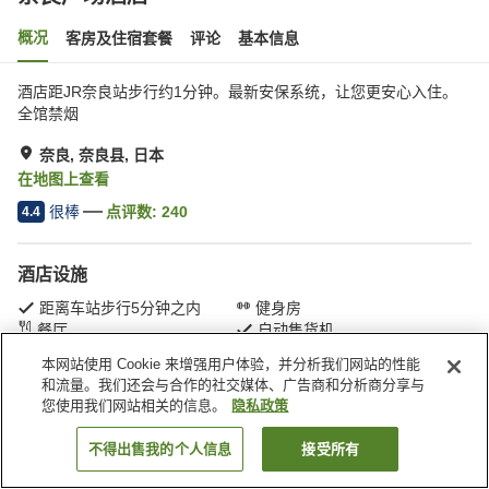
概况
客房及住宿套餐
评论
基本信息
酒店距JR奈良站步行约1分钟。最新安保系统，让您更安心入住。
全馆禁烟
奈良, 奈良县, 日本
在地图上查看
很棒
点评数:
240
4.4
酒店设施
距离车站步行5分钟之内
健身房
餐厅
自动售货机
本网站使用 Cookie 来增强用户体验，并分析我们网站的性能
和流量。我们还会与合作的社交媒体、广告商和分析商分享与
首页
日本
奈良县
奈良
奈良广场酒店
您使用我们网站相关的信息。
隐私政策
不得出售我的个人信息
接受所有
搜索客房