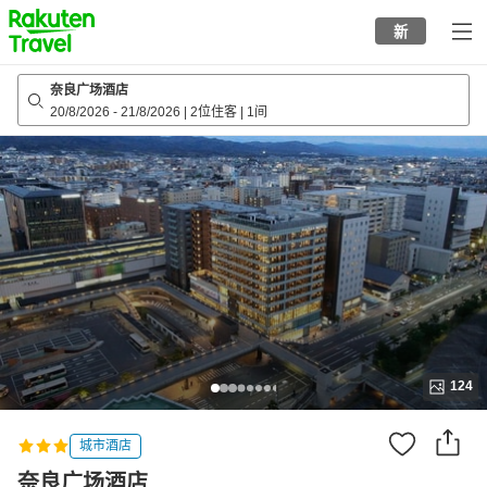
to
新
top
page
奈良广场酒店
20/8/2026
-
21/8/2026
|
2位住客
|
1间
124
城市酒店
奈良广场酒店