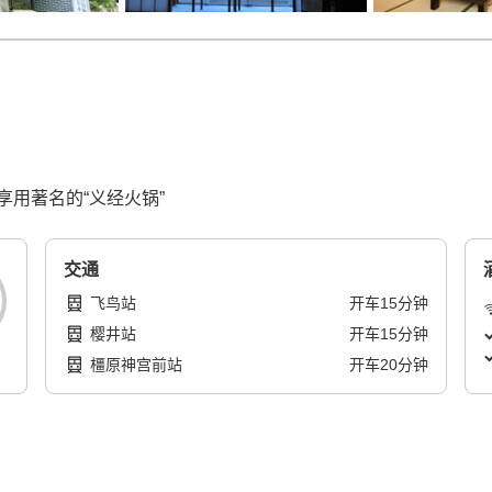
用著名的“义经火锅”
交通
飞鸟站
开车
15
分钟
樱井站
开车
15
分钟
橿原神宫前站
开车
20
分钟