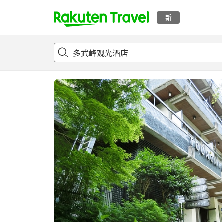
新
t
概况
客房及住宿套餐
评论
设施
o
p
P
a
g
e
_
s
e
a
r
c
h