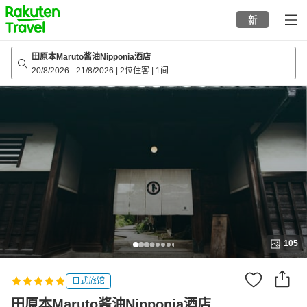
to
新
top
page
田原本Maruto酱油Nipponia酒店
20/8/2026
-
21/8/2026
|
2位住客
|
1间
105
日式旅馆
田原本Maruto酱油Nipponia酒店