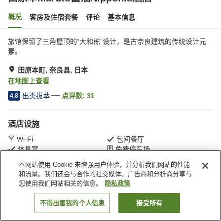
概况
客房及住宿套餐
评论
基本信息
旅馆保留了三角屋顶的“大和栋”设计，是古奈良建筑的传统设计元
素。
田原本町, 奈良县, 日本
在地图上查看
出类拔萃
点评数:
31
4.8
酒店设施
Wi-Fi
包间餐厅
休息室
免费停车场
本网站使用 Cookie 来增强用户体验，并分析我们网站的性能
和流量。我们还会与合作的社交媒体、广告商和分析商分享与
首页
日本
奈良县
田原本町
田原本Maruto酱油Nipponia酒店
您使用我们网站相关的信息。
隐私政策
不得出售我的个人信息
接受所有
搜索客房