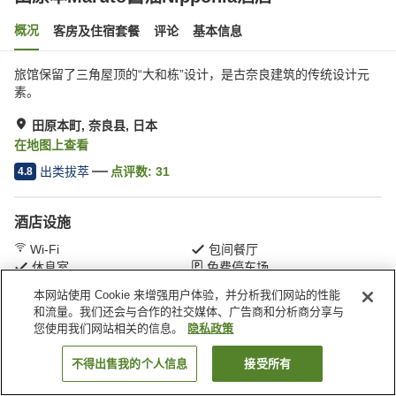
概况
客房及住宿套餐
评论
基本信息
旅馆保留了三角屋顶的“大和栋”设计，是古奈良建筑的传统设计元
素。
田原本町, 奈良县, 日本
在地图上查看
出类拔萃
点评数:
31
4.8
酒店设施
Wi-Fi
包间餐厅
休息室
免费停车场
本网站使用 Cookie 来增强用户体验，并分析我们网站的性能
和流量。我们还会与合作的社交媒体、广告商和分析商分享与
首页
日本
奈良县
田原本町
田原本Maruto酱油Nipponia酒店
您使用我们网站相关的信息。
隐私政策
不得出售我的个人信息
接受所有
搜索客房