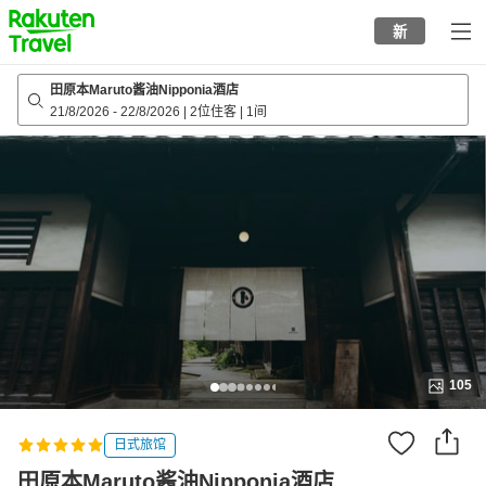
to
新
top
page
田原本Maruto酱油Nipponia酒店
21/8/2026
-
22/8/2026
|
2位住客
|
1间
105
日式旅馆
田原本Maruto酱油Nipponia酒店