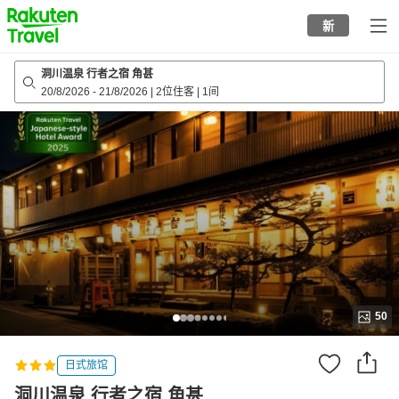
to
新
top
page
洞川温泉 行者之宿 角甚
20/8/2026
-
21/8/2026
|
2位住客
|
1间
50
日式旅馆
洞川温泉 行者之宿 角甚