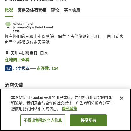
概况
客房及住宿套餐
评论
基本信息
拥有怀旧的三和土走廊庭院，保留了古代旅馆的氛围。，间日式客
房里全部都设有露天浴池。
天川村, 奈良县, 日本
在地图上查看
出类拔萃
点评数:
154
4.7
酒店设施
停车场
按摩浴缸
本网站使用 Cookie 来增强用户体验，并分析我们网站的性能
自动售货机
商店
和流量。我们还会与合作的社交媒体、广告商和分析商分享与
您使用我们网站相关的信息。
隐私政策
首页
日本
奈良县
天川村
洞川温泉 行者之宿 角甚
不得出售我的个人信息
接受所有
搜索客房