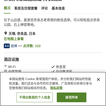
概况
客房及住宿套餐
评论
基本信息
位于山边道，是游览奈良古老奇观的绝佳选择。可以轻松抵达奈良
公园、石上神宫等地。
天理, 奈良县, 日本
在地图上查看
很棒
点评数:
122
4.4
酒店设施
Wi-Fi
休息室
全馆禁烟
自动售货机
本网站使用 Cookie 来增强用户体验，并分析我们网站的性能
和流量。我们还会与合作的社交媒体、广告商和分析商分享与
首页
日本
奈良县
天理
奈良天理山边之道 万枫酒店­
您使用我们网站相关的信息。
隐私政策
不得出售我的个人信息
接受所有
搜索客房