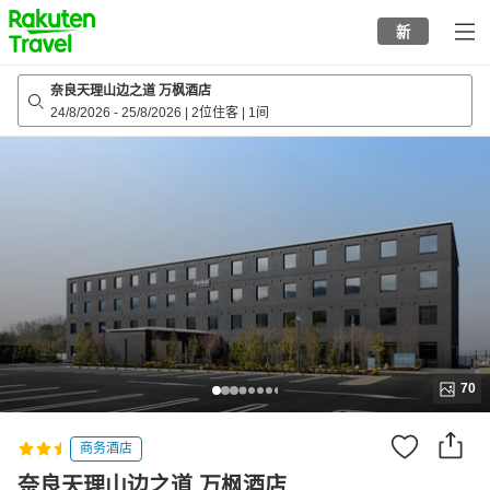
to
新
top
page
奈良天理山边之道 万枫酒店­
24/8/2026
-
25/8/2026
|
2位住客
|
1间
70
商务酒店
奈良天理山边之道 万枫酒店­