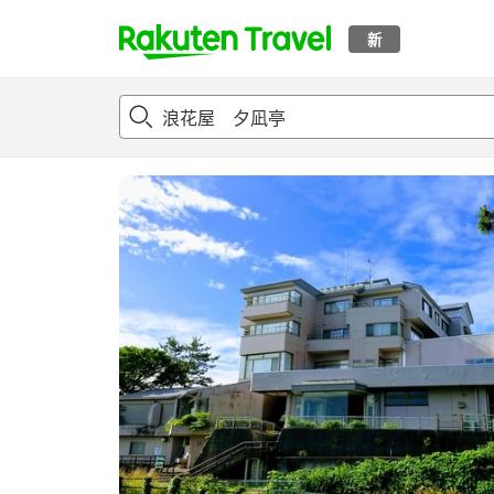
新
t
概况
客房及住宿套餐
评论
亮点
设施
o
p
P
a
g
e
_
s
e
a
r
c
h