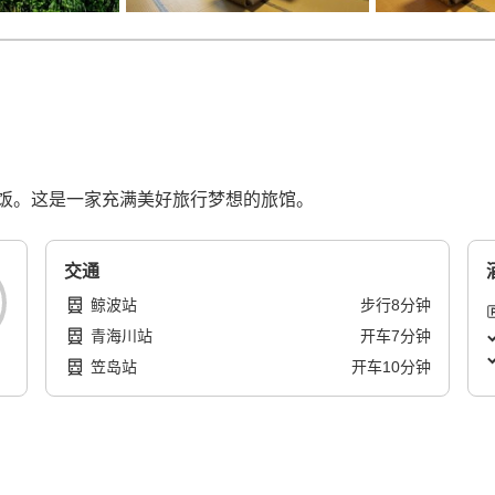
饭。这是一家充满美好旅行梦想的旅馆。
交通
鲸波站
步行
8
分钟
青海川站
开车
7
分钟
笠岛站
开车
10
分钟