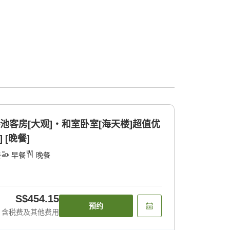
池客房[大观]・和室卧室[海天楼]超值优
 [晚餐]
餐
早餐
晚餐
S$454.15
预约
含税费及其他费用