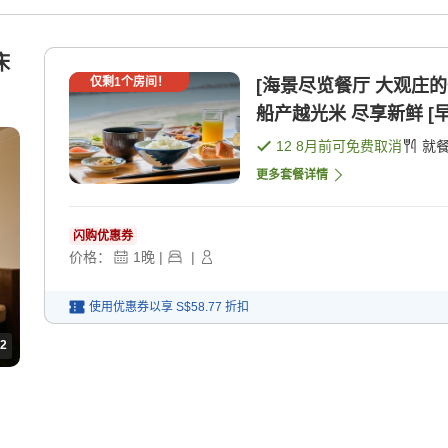
床
仅剩
1
个房间！
[海景尽览餐厅 大观庄
船产越光米 尽享新鲜 [早
12 8月
前可免费取消
就
更多套餐详情
闪购优惠券
价格：
1
晚
|
|
使用优惠券以享
S$58.77
折扣
2