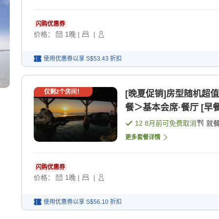
闪购优惠券
价格：
1
晚
|
|
使用优惠券以享
S$53.43
折扣
仅剩
2
个房间！
[晚夏促销]房型随机超
餐＞基本会席·餐厅 [早餐]
12 8月
前可免费取消
就
更多套餐详情
闪购优惠券
价格：
1
晚
|
|
使用优惠券以享
S$56.10
折扣