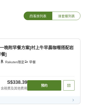
客房列表
套餐列表
的一晚附早餐方案]村上牛早晨咖喱搭配岩
餐]
餐
Rakuten限定
早餐
S$338.39
预约
含税费及其他费用