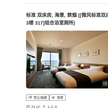
标准 双床房, 海景, 禁烟 ([微风标准双
3楼 317]组合浴室厕所)
禁止抽烟
海景
23 m²
1–2 人