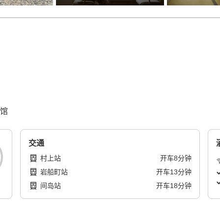
旅馆
交通
村上站
开车
8
分钟
岩船町站
开车
13
分钟
间岛站
开车
18
分钟