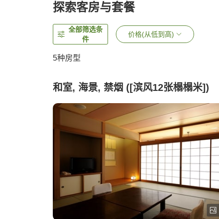
探索客房与套餐
全部筛选条
价格(从低到高)
件
5
种房型
和室, 海景, 禁烟 ([滨风12张榻榻米])