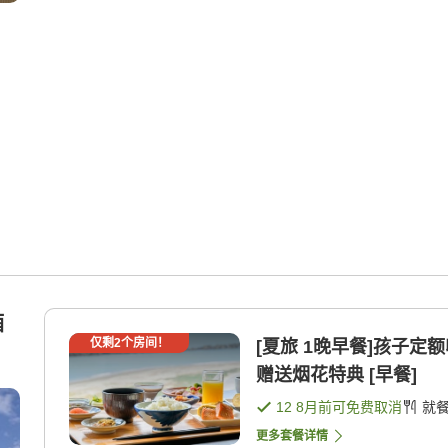
酒
仅剩
2
个房间！
[夏旅 1晚早餐]孩子定
赠送烟花特典 [早餐]
12 8月
前可免费取消
就
更多套餐详情