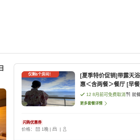
日
仅剩
6
个房间！
[夏季特价促销]带露天浴
惠＜含两餐＞餐厅 [早餐]
12 8月
前可免费取消
就
更多套餐详情
闪购优惠券
价格：
1
晚
|
|