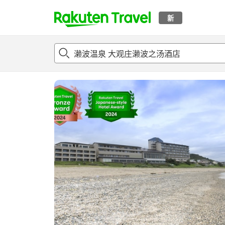
新
t
概况
客房及住宿套餐
评论
亮点
设施
o
p
P
a
g
e
_
s
e
a
r
c
h