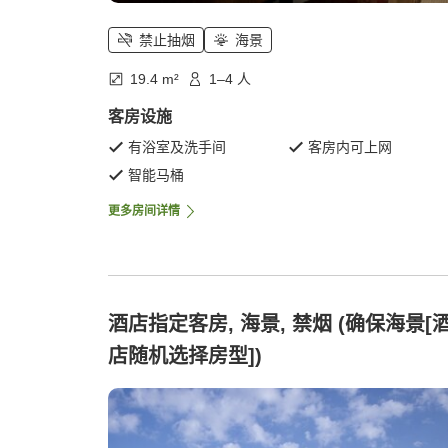
禁止抽烟
海景
19.4 m²
1–4 人
客房设施
有浴室及洗手间
客房内可上网
智能马桶
更多房间详情
酒店指定客房, 海景, 禁烟 (确保海景[
店随机选择房型])