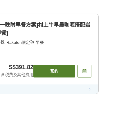
的一晚附早餐方案]村上牛早晨咖喱搭配岩
餐]
餐
Rakuten限定
早餐
S$391.82
预约
含税费及其他费用