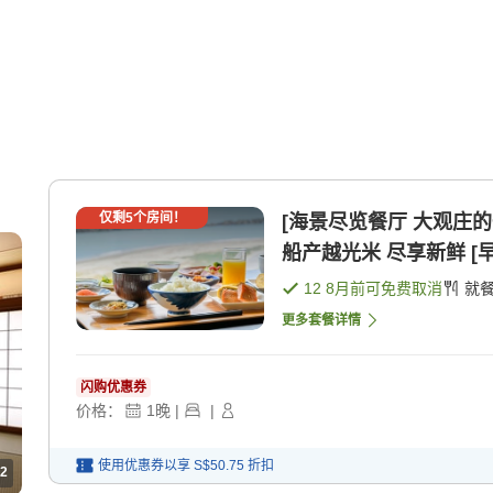
仅剩
5
个房间！
[海景尽览餐厅 大观庄
船产越光米 尽享新鲜 [早
12 8月
前可免费取消
就
更多套餐详情
闪购优惠券
价格：
1
晚
|
|
使用优惠券以享
S$50.75
折扣
2