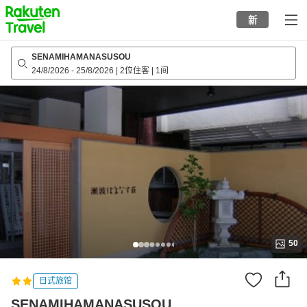
to
新
top
page
SENAMIHAMANASUSOU
24/8/2026
-
25/8/2026
|
2位住客
|
1间
50
日式旅馆
SENAMIHAMANASUSOU