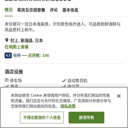
概况
客房及住宿套餐
评论
基本信息
本住宿可一览日本海美景，夕阳景色格外迷人。可品尝新鲜海鲜与
高品质村上和牛。
村上, 新潟县, 日本
在地图上查看
很棒
点评数:
106
4.3
酒店设施
停车场
自动售货机
商店
会议室
本网站使用 Cookie 来增强用户体验，并分析我们网站的性能
和流量。我们还会与合作的社交媒体、广告商和分析商分享与
首页
日本
新潟县
村上
SENAMIHAMANASUSOU
您使用我们网站相关的信息。
隐私政策
不得出售我的个人信息
接受所有
搜索客房