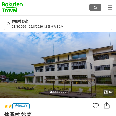
to
新
top
page
休暇村 妙高
21/8/2026
-
22/8/2026
|
2位住客
|
1间
69
度假酒店
休暇村 妙高