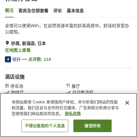
概况
客房及住宿套餐
评论
基本信息
全馆可以使用WiFi，在自然资源丰富的妙高高原中，舒适的享受办
公度假。
妙高, 新潟县, 日本
在地图上查看
很好
点评数:
119
4
酒店设施
停车场
餐厅
咖啡厅
自动售货机
本网站使用 Cookie 来增强用户体验，并分析我们网站的性能
和流量。我们还会与合作的社交媒体、广告商和分析商分享与
首页
日本
新潟县
妙高
休暇村 妙高
您使用我们网站相关的信息。
隐私政策
不得出售我的个人信息
接受所有
搜索客房