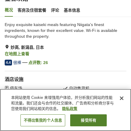
概况
客房及住宿套餐
评论
基本信息
Enjoy exquisite kaiseki meals featuring Niigata's finest
ingredients, known for their excellent value. Wi-Fi is available
throughout the property.
妙高, 新潟县, 日本
在地图上查看
很棒
点评数:
26
4.4
酒店设施
停车场
自动售货机
宴会厅
滑雪设备干燥室
本网站使用 Cookie 来增强用户体验，并分析我们网站的性能
和流量。我们还会与合作的社交媒体、广告商和分析商分享与
您使用我们网站相关的信息。
隐私政策
首页
日本
新潟县
妙高
金合欢馆
不得出售我的个人信息
接受所有
搜索客房