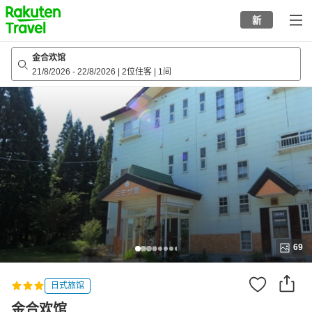
to
新
top
page
金合欢馆
21/8/2026
-
22/8/2026
|
2位住客
|
1间
69
日式旅馆
金合欢馆