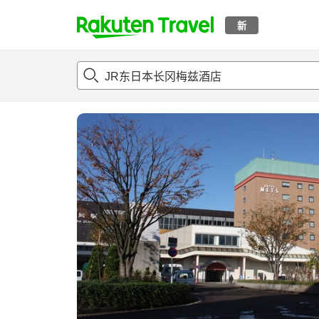
新
t
概况
客房及住宿套餐
评论
亮点
设施
o
p
P
a
g
e
_
s
e
a
r
c
h