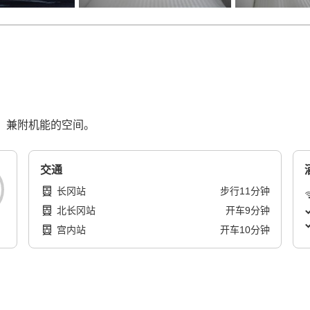
，兼附机能的空间。
交通
长冈站
步行
11
分钟
北长冈站
开车
9
分钟
宫内站
开车
10
分钟