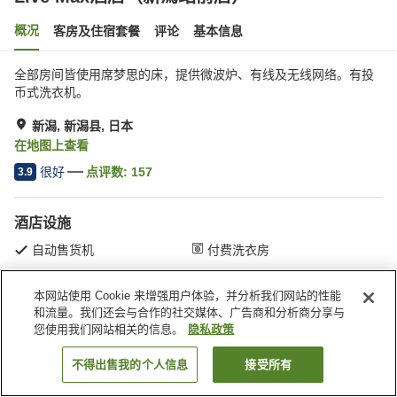
概况
客房及住宿套餐
评论
基本信息
全部房间皆使用席梦思的床，提供微波炉、有线及无线网络。有投
币式洗衣机。
新潟, 新潟县, 日本
在地图上查看
很好
点评数:
157
3.9
酒店设施
自动售货机
付费洗衣房
本网站使用 Cookie 来增强用户体验，并分析我们网站的性能
首页
日本
新潟县
新潟
Live Max酒店（新潟站前店）
和流量。我们还会与合作的社交媒体、广告商和分析商分享与
您使用我们网站相关的信息。
隐私政策
不得出售我的个人信息
接受所有
搜索客房