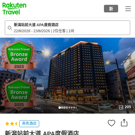
to
新
top
page
新潟站前大道 APA度假酒店
22/8/2026
-
23/8/2026
|
2位住客
|
1间
205
商务酒店
新潟站前大道 APA度假酒店