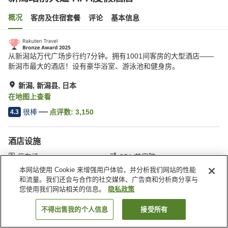
概况
客房及住宿套餐
评论
基本信息
从新潟站万代广场步行约7分钟。拥有1001间客房的大型酒店——
新潟市最大的酒店！设有豪华浴室、游泳池和健身房。
新潟, 新潟县, 日本
在地图上查看
很棒
点评数:
3,150
4.3
酒店设施
停车场
SPA/美容院
健身房
游泳池
本网站使用 Cookie 来增强用户体验，并分析我们网站的性能
和流量。我们还会与合作的社交媒体、广告商和分析商分享与
您使用我们网站相关的信息。
隐私政策
首页
日本
新潟县
新潟
新潟站前大道 APA度假酒店
不得出售我的个人信息
接受所有
搜索客房