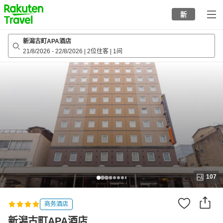
to
新
top
page
新潟古町APA酒店
21/8/2026
-
22/8/2026
|
2位住客
|
1间
107
商务酒店
新潟古町APA酒店