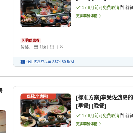
17 8月
前可免费取消
就
更多套餐详情
闪购优惠券
价格：
1
晚
|
|
使用优惠券以享
S$74.80
折扣
房
仅剩
1
个房间！
[标准方案]享受佐渡岛
[早餐] [晚餐]
17 8月
前可免费取消
就
更多套餐详情