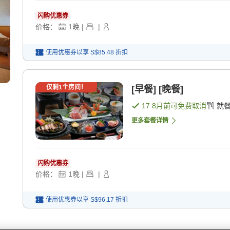
闪购优惠券
价格：
1
晚
|
|
使用优惠券以享
S$85.48
折扣
仅剩
1
个房间！
[早餐] [晚餐]
17 8月
前可免费取消
就
更多套餐详情
闪购优惠券
价格：
1
晚
|
|
使用优惠券以享
S$96.17
折扣