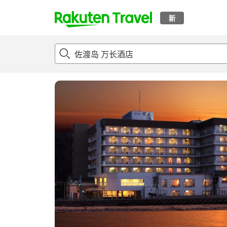
新
t
概况
客房及住宿套餐
评论
设施
o
p
P
a
g
e
_
s
e
a
r
c
h