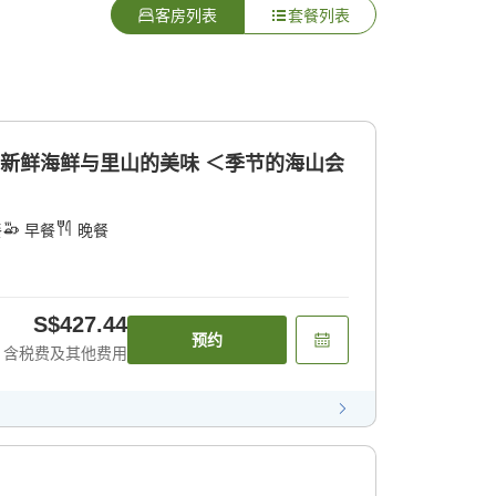
客房列表
套餐列表
的新鲜海鲜与里山的美味 ＜季节的海山会
餐
早餐
晚餐
S$427.44
预约
含税费及其他费用