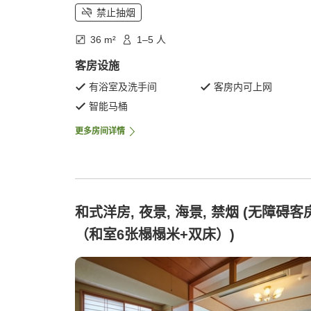
禁止抽烟
36 m²
1–5 人
客房设施
有浴室及洗手间
客房内可上网
智能马桶
更多房间详情
和式洋房, 夜景, 海景, 禁烟 (无障碍客
（和室6张榻榻米+双床）)