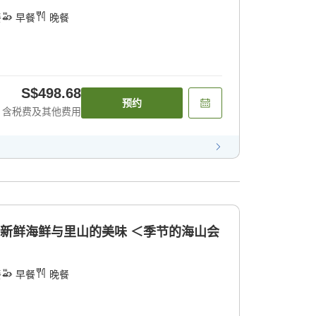
餐
早餐
晚餐
S$498.68
预约
含税费及其他费用
的新鲜海鲜与里山的美味 ＜季节的海山会
餐
早餐
晚餐