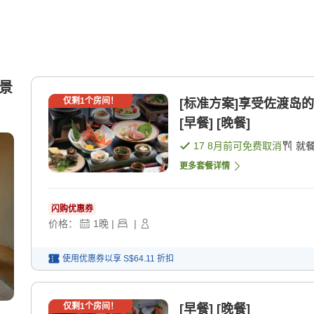
（景
仅剩
1
个房间！
[标准方案]享受佐渡岛
[早餐] [晚餐]
17 8月
前可免费取消
就
更多套餐详情
闪购优惠券
价格：
1
晚
|
|
使用优惠券以享
S$64.11
折扣
仅剩
1
个房间！
[早餐] [晚餐]