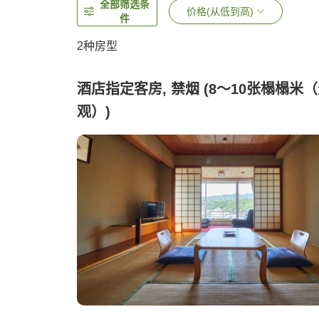
全部筛选条
价格(从低到高)
件
2
种房型
酒店指定客房, 禁烟 (8～10张榻榻米
观）)