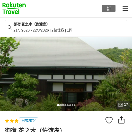
to
新
top
page
御宿 花之木（佐渡岛）
21/8/2026
-
22/8/2026
|
2位住客
|
1间
17
日式旅馆
御宿 花之木（佐渡岛）