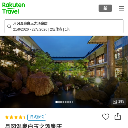
to
新
top
page
月冈温泉白玉之汤泉庆
21/8/2026
-
22/8/2026
|
2位住客
|
1间
185
日式旅馆
月冈温泉白玉之汤泉庆