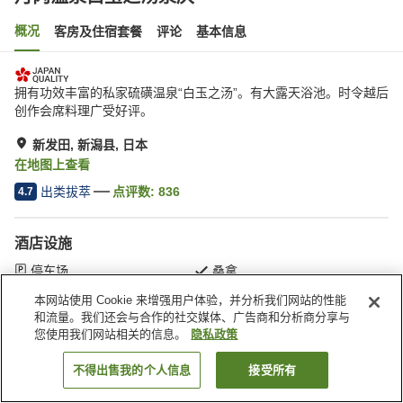
概况
客房及住宿套餐
评论
基本信息
拥有功效丰富的私家硫磺温泉“白玉之汤”。有大露天浴池。时令越后
创作会席料理广受好评。
新发田, 新潟县, 日本
在地图上查看
出类拔萃
点评数:
836
4.7
酒店设施
停车场
桑拿
SPA/美容院
包间餐厅
本网站使用 Cookie 来增强用户体验，并分析我们网站的性能
和流量。我们还会与合作的社交媒体、广告商和分析商分享与
您使用我们网站相关的信息。
隐私政策
首页
日本
新潟县
新发田
月冈温泉白玉之汤泉庆
不得出售我的个人信息
接受所有
搜索客房