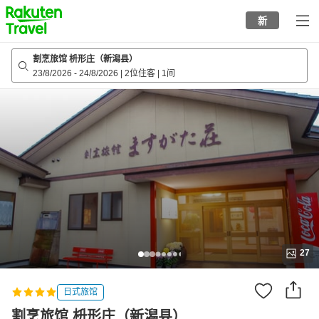
to
新
top
page
割烹旅馆 枡形庄（新潟县）
23/8/2026
-
24/8/2026
|
2位住客
|
1间
27
日式旅馆
割烹旅馆 枡形庄（新潟县）