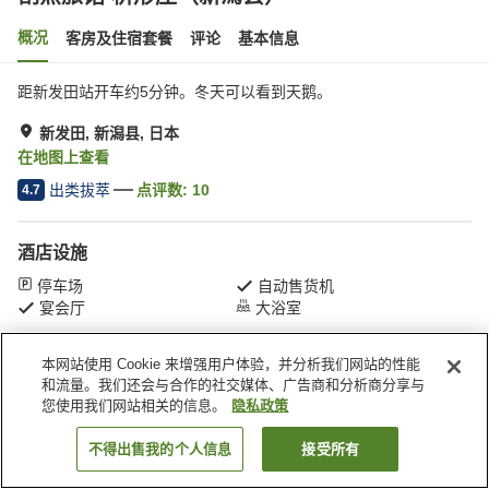
概况
客房及住宿套餐
评论
基本信息
距新发田站开车约5分钟。冬天可以看到天鹅。
新发田, 新潟县, 日本
在地图上查看
出类拔萃
点评数:
10
4.7
酒店设施
停车场
自动售货机
宴会厅
大浴室
本网站使用 Cookie 来增强用户体验，并分析我们网站的性能
首页
日本
新潟县
新发田
割烹旅馆 枡形庄（新潟县）
和流量。我们还会与合作的社交媒体、广告商和分析商分享与
您使用我们网站相关的信息。
隐私政策
不得出售我的个人信息
接受所有
搜索客房