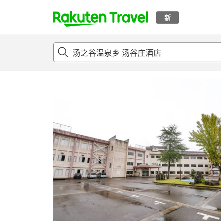
新
t
概况
客房及住宿套餐
评论
设施
o
p
P
a
g
e
_
s
e
a
r
c
h