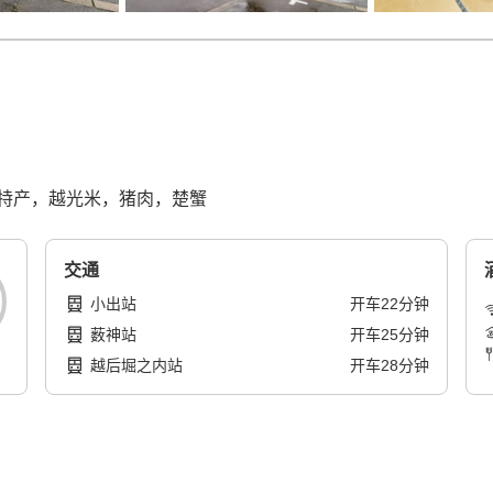
特产，越光米，猪肉，楚蟹
交通
小出站
开车
22
分钟
薮神站
开车
25
分钟
越后堀之内站
开车
28
分钟