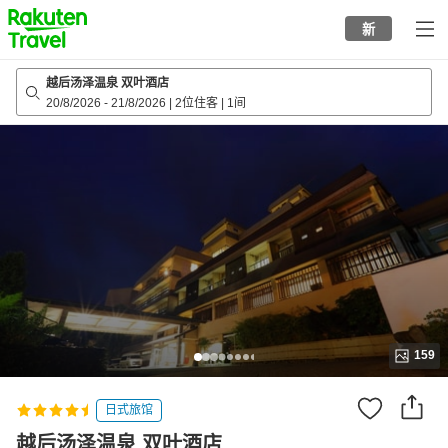
to
新
top
page
越后汤泽温泉 双叶酒店
20/8/2026
-
21/8/2026
|
2位住客
|
1间
159
日式旅馆
越后汤泽温泉 双叶酒店