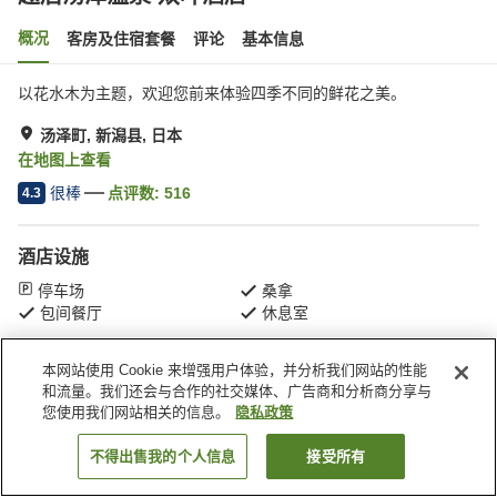
概况
客房及住宿套餐
评论
基本信息
以花水木为主题，欢迎您前来体验四季不同的鲜花之美。
汤泽町, 新潟县, 日本
在地图上查看
很棒
点评数:
516
4.3
酒店设施
停车场
桑拿
包间餐厅
休息室
本网站使用 Cookie 来增强用户体验，并分析我们网站的性能
首页
日本
新潟县
汤泽町
越后汤泽温泉 双叶酒店
和流量。我们还会与合作的社交媒体、广告商和分析商分享与
您使用我们网站相关的信息。
隐私政策
不得出售我的个人信息
接受所有
搜索客房