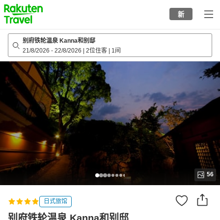
to
新
top
page
别府铁轮温泉 Kanna和别邸
21/8/2026
-
22/8/2026
|
2位住客
|
1间
56
日式旅馆
别府铁轮温泉 Kanna和别邸