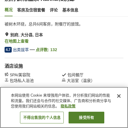
概况
客房及住宿套餐
评论
基本信息
被树木环绕，总共6间客房，附餐厅的旅馆。
别府, 大分县, 日本
在地图上查看
出类拔萃
点评数:
132
4.7
酒店设施
SPA/美容院
包间餐厅
包场私人浴池
大浴室（温泉）
本网站使用 Cookie 来增强用户体验，并分析我们网站的性能
首页
日本
大分县
别府
别府铁轮温泉 Kanna和别邸
和流量。我们还会与合作的社交媒体、广告商和分析商分享与
您使用我们网站相关的信息。
隐私政策
不得出售我的个人信息
接受所有
搜索客房