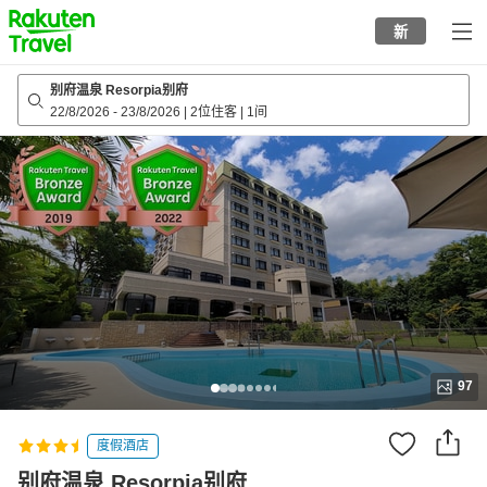
to
新
top
page
别府温泉 Resorpia别府
22/8/2026
-
23/8/2026
|
2位住客
|
1间
97
度假酒店
别府温泉 Resorpia别府