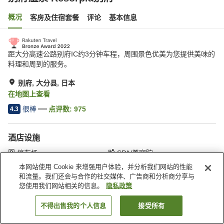
概况
客房及住宿套餐
评论
基本信息
距大分高速公路别府IC约3分钟车程，周围景色优美为您提供美味的
料理和周到的服务。
别府, 大分县, 日本
在地图上查看
很棒
点评数:
975
4.3
酒店设施
停车场
SPA/美容院
游泳池
餐厅
本网站使用 Cookie 来增强用户体验，并分析我们网站的性能
和流量。我们还会与合作的社交媒体、广告商和分析商分享与
您使用我们网站相关的信息。
隐私政策
首页
日本
大分县
别府
别府温泉 Resorpia别府
不得出售我的个人信息
接受所有
搜索客房