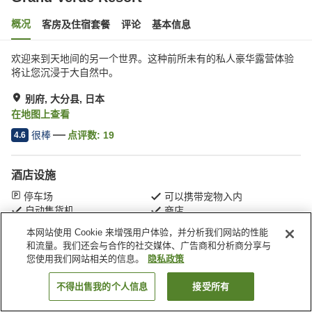
概况
客房及住宿套餐
评论
基本信息
欢迎来到天地间的另一个世界。这种前所未有的私人豪华露营体验
将让您沉浸于大自然中。
别府, 大分县, 日本
在地图上查看
很棒
点评数:
19
4.6
酒店设施
停车场
可以携带宠物入内
自动售货机
商店
本网站使用 Cookie 来增强用户体验，并分析我们网站的性能
和流量。我们还会与合作的社交媒体、广告商和分析商分享与
首页
日本
大分县
别府
Grand Verde Resort
您使用我们网站相关的信息。
隐私政策
不得出售我的个人信息
接受所有
搜索客房