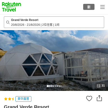
to
新
top
page
Grand Verde Resort
20/8/2026
-
21/8/2026
|
2位住客
|
1间
31
豪华露营
Grand Verde Resort