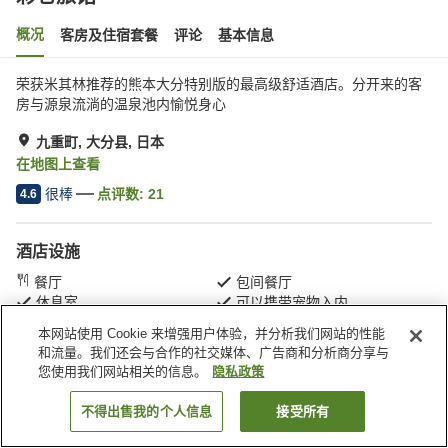
概况
客房及住宿套餐
评论
基本信息
荣获米其林推荐的熊本大分特别版的最高级舒适酒店。分开来的客
房与源泉流淌的温泉池内愉悦身心
九重町, 大分县, 日本
在地图上查看
很棒
点评数:
21
4.6
酒店设施
餐厅
包间餐厅
休息室
可以携带宠物入内
本网站使用 Cookie 来增强用户体验，并分析我们网站的性能
和流量。我们还会与合作的社交媒体、广告商和分析商分享与
首页
日本
大分县
九重町
彩仓旅馆
您使用我们网站相关的信息。
隐私政策
不得出售我的个人信息
接受所有
搜索客房