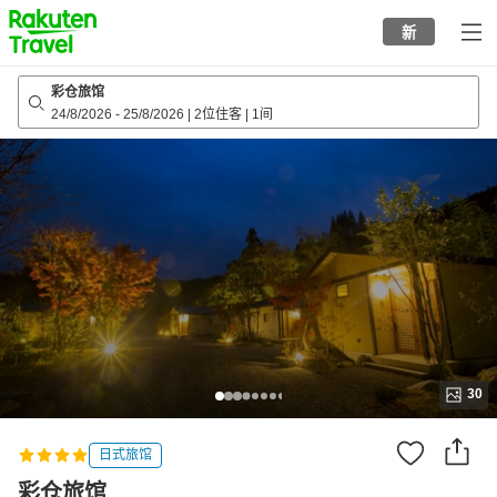
to
新
top
page
彩仓旅馆
24/8/2026
-
25/8/2026
|
2位住客
|
1间
30
日式旅馆
彩仓旅馆