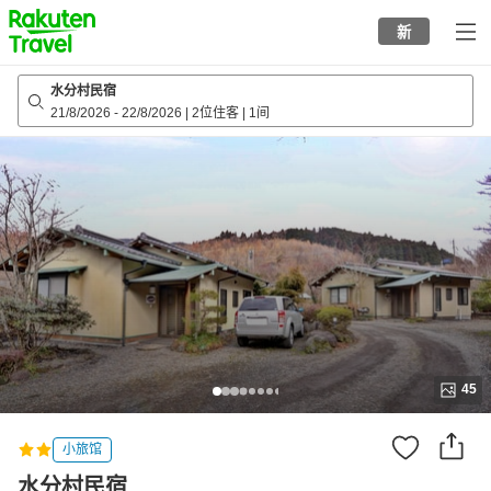
to
新
top
page
水分村民宿
21/8/2026
-
22/8/2026
|
2位住客
|
1间
45
小旅馆
水分村民宿