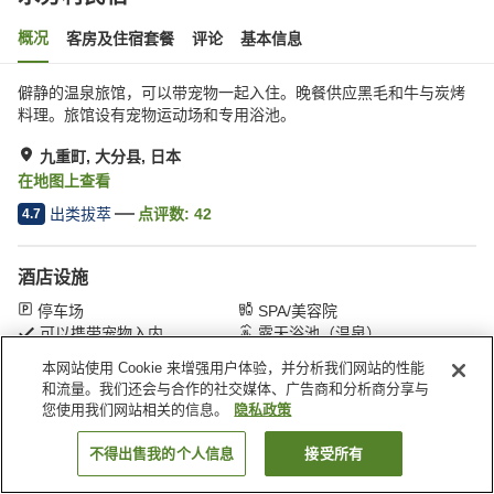
概况
客房及住宿套餐
评论
基本信息
僻静的温泉旅馆，可以带宠物一起入住。晚餐供应黑毛和牛与炭烤
料理。旅馆设有宠物运动场和专用浴池。
九重町, 大分县, 日本
在地图上查看
出类拔萃
点评数:
42
4.7
酒店设施
停车场
SPA/美容院
可以携带宠物入内
露天浴池（温泉）
本网站使用 Cookie 来增强用户体验，并分析我们网站的性能
和流量。我们还会与合作的社交媒体、广告商和分析商分享与
首页
日本
大分县
九重町
水分村民宿
您使用我们网站相关的信息。
隐私政策
不得出售我的个人信息
接受所有
搜索客房