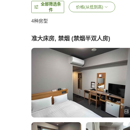
全部筛选条
价格(从低到高)
件
4
种房型
准大床房, 禁烟 (禁烟半双人房)