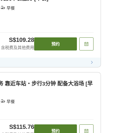
餐
早餐
S$109.28
预约
含税费及其他费用
 靠近车站・步行3分钟 配备大浴场 [早
餐
早餐
S$115.76
预约