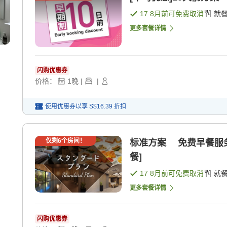
17 8月
前可免费取消
就
更多套餐详情
闪购优惠券
价格：
1
晚
|
|
使用优惠券以享
S$16.39
折扣
仅剩
6
个房间！
标准方案 免费早餐服务
餐]
17 8月
前可免费取消
就
更多套餐详情
闪购优惠券