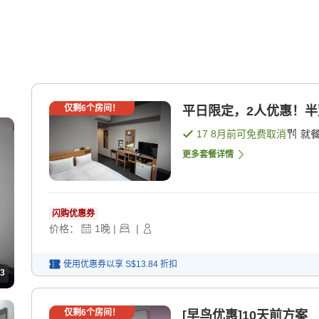
仅剩
6
个房间！
平日限定，2人优惠！半双
17 8月
前可免费取消
就
更多套餐详情
闪购优惠券
价格：
1
晚
|
|
使用优惠券以享
S$13.84
折扣
3
仅剩
6
个房间！
[早鸟优惠]10天前方案