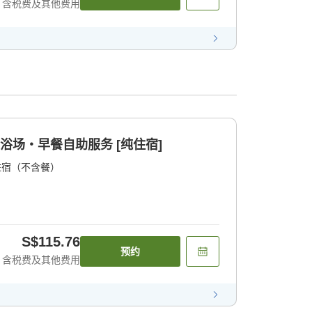
含税费及其他费用
浴场・早餐自助服务 [纯住宿]
住宿（不含餐）
S$115.76
预约
含税费及其他费用