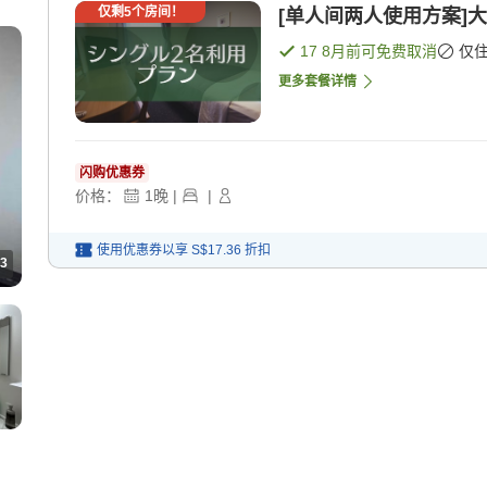
仅剩
5
个房间！
[单人间两人使用方案]大
17 8月
前可免费取消
仅
更多套餐详情
闪购优惠券
价格：
1
晚
|
|
使用优惠券以享
S$17.36
折扣
3