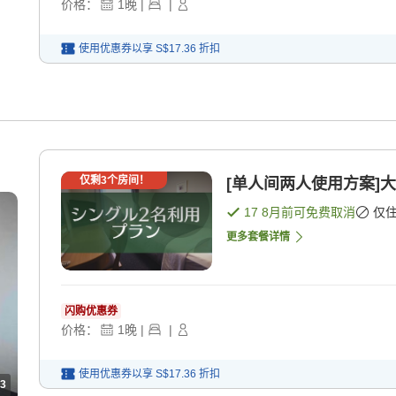
价格：
1
晚
|
|
使用优惠券以享
S$17.36
折扣
仅剩
3
个房间！
[单人间两人使用方案]大
17 8月
前可免费取消
仅
更多套餐详情
闪购优惠券
价格：
1
晚
|
|
使用优惠券以享
S$17.36
折扣
3