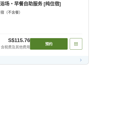
浴场・早餐自助服务 [纯住宿]
住宿（不含餐）
S$115.76
预约
含税费及其他费用