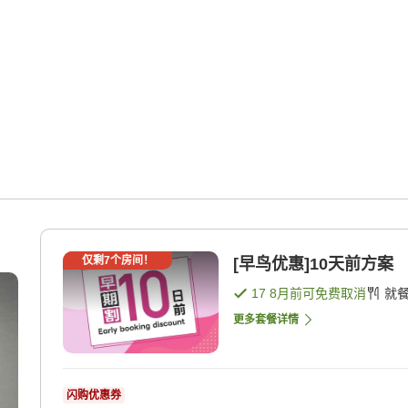
仅剩
7
个房间！
[早鸟优惠]10天前方案
17 8月
前可免费取消
就
更多套餐详情
闪购优惠券