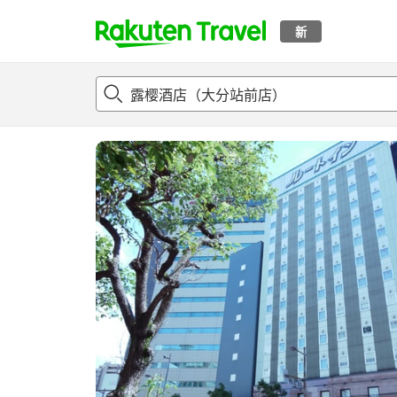
新
t
概况
客房及住宿套餐
评论
亮点
设施
o
p
P
a
g
e
_
s
e
a
r
c
h