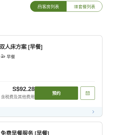
客房列表
套餐列表
人床方案 [早餐]
餐
早餐
S$92.28
预约
含税费及其他费用
 免费早餐服务 [早餐]