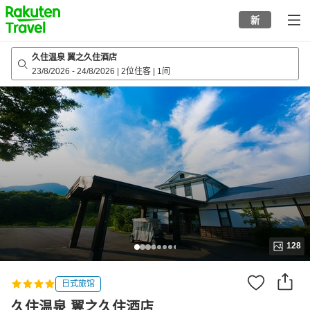
to
新
top
page
久住温泉 翼之久住酒店
23/8/2026
-
24/8/2026
|
2位住客
|
1间
128
日式旅馆
久住温泉 翼之久住酒店