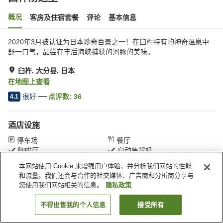
概况
客房及住宿套餐
评论
基本信息
2020年3月被认证为日本珍奇百景之一！在臼杵特有的神奇温泉中
舒一口气，品尝在丰后海峡捕获的河豚的美味。
臼杵, 大分县, 日本
在地图上查看
很好
点评数:
36
4.1
酒店设施
停车场
餐厅
咖啡厅
自动售货机
本网站使用 Cookie 来增强用户体验，并分析我们网站的性能
和流量。我们还会与合作的社交媒体、广告商和分析商分享与
首页
日本
大分县
臼杵
臼杵汤之里
您使用我们网站相关的信息。
隐私政策
不得出售我的个人信息
接受所有
搜索客房