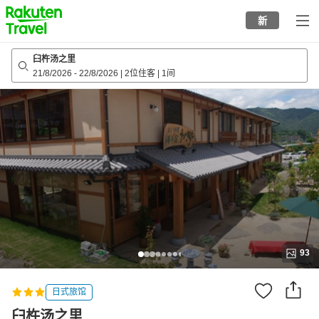
to
新
top
page
臼杵汤之里
21/8/2026
-
22/8/2026
|
2位住客
|
1间
93
日式旅馆
臼杵汤之里