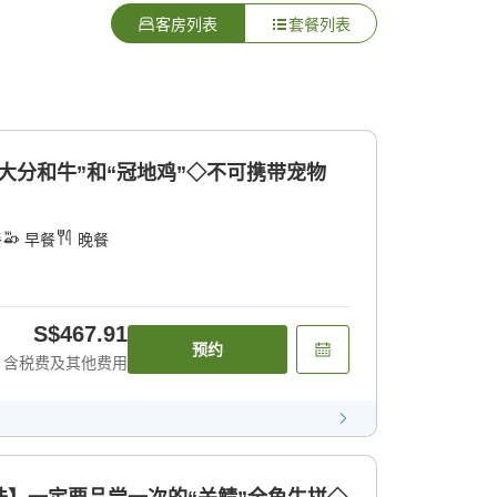
客房列表
套餐列表
大分和牛”和“冠地鸡”◇不可携带宠物
餐
早餐
晚餐
S$467.91
预约
含税费及其他费用