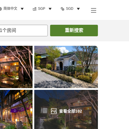
简体中文
SGP
SGD
搜索客房
1
个房间
重新搜索
查看全部
102