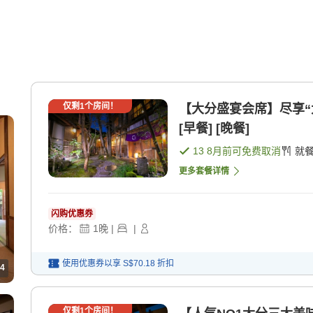
仅剩
1
个房间！
【大分盛宴会席】尽享“
[早餐] [晚餐]
13 8月
前可免费取消
就
更多套餐详情
闪购优惠券
价格：
1
晚
|
|
使用优惠券以享
S$70.18
折扣
4
仅剩
1
个房间！