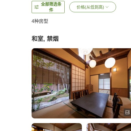
全部筛选条
价格(从低到高)
件
4
种房型
和室, 禁烟