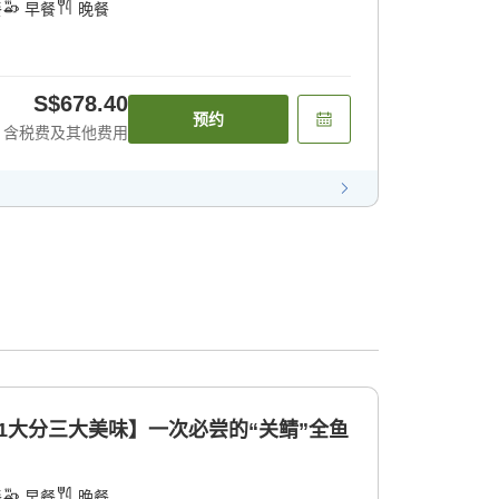
餐
早餐
晚餐
S$678.40
预约
含税费及其他费用
1大分三大美味】一次必尝的“关鲭”全鱼
餐
早餐
晚餐