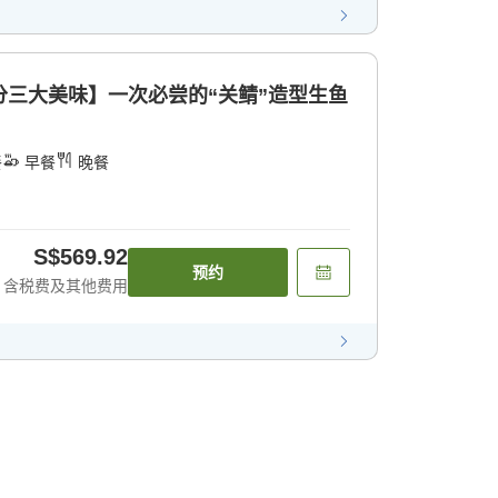
分三大美味】一次必尝的“关鲭”造型生鱼
餐
早餐
晚餐
S$569.92
预约
含税费及其他费用