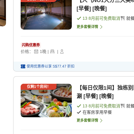
【人气NO1大分三大美
[早餐] [晚餐]
13 8月
前可免费取消
就
更多套餐详情
闪购优惠券
价格：
1
晚
|
|
使用优惠券以享
S$77.47
折扣
仅剩
1
个房间！
【每日仅限1间】独栋别
涮 [早餐] [晚餐]
13 8月
前可免费取消
就
在客房享用早餐
更多套餐详情