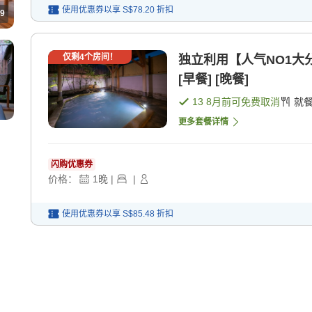
使用优惠券以享
S$78.20
折扣
9
仅剩
4
个房间！
独立利用【人气NO1大
[早餐] [晚餐]
13 8月
前可免费取消
就
更多套餐详情
闪购优惠券
价格：
1
晚
|
|
使用优惠券以享
S$85.48
折扣