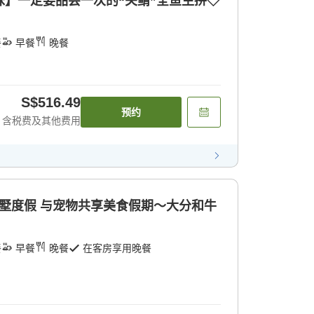
味】一定要品尝一次的“关鲭”全鱼生拼◇
餐
早餐
晚餐
S$516.49
预约
含税费及其他费用
墅度假 与宠物共享美食假期～大分和牛
餐
早餐
晚餐
在客房享用晚餐