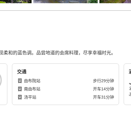
现柔和的蓝色调。品尝地道的会席料理，尽享幸福时光。
交通
由布院站
步行
29
分钟
南由布站
开车
14
分钟
汤平站
开车
31
分钟