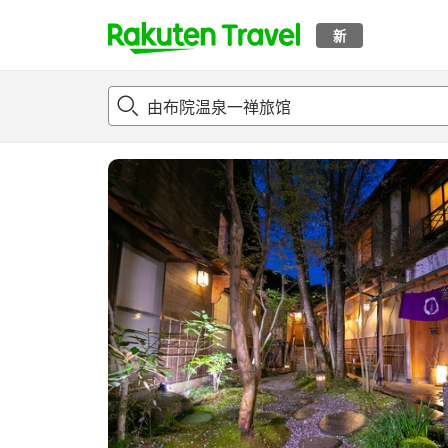
新
t
概况
客房及住宿套餐
评论
设施
o
p
P
a
g
e
_
s
e
a
r
c
h