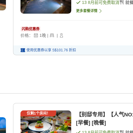
13 8月
前可免费取消
就
更多套餐详情
闪购优惠券
价格：
1
晚
|
|
使用优惠券以享
S$101.76
折扣
仅剩
1
个房间！
【别邸专用】【人气NO
[早餐] [晚餐]
13 8月
前可免费取消
就