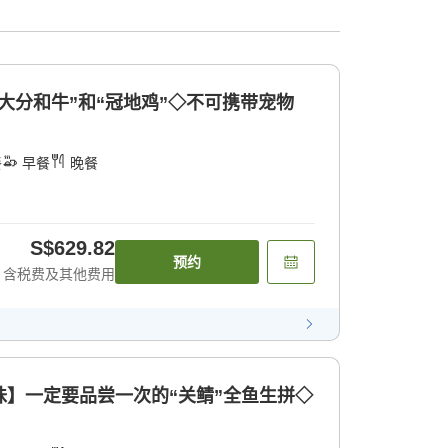
大分和牛”和“冠地鸡”◇不可携带宠物
餐
早餐
晚餐
S$629.82
预约
含税费及其他费用
味】一定要品尝一次的“关鲭”全鱼生拼◇