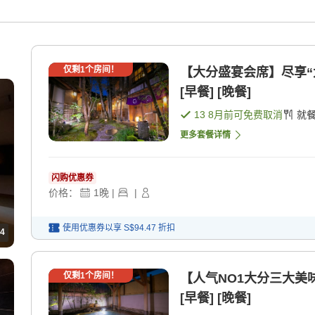
仅剩
1
个房间！
【大分盛宴会席】尽享“
[早餐] [晚餐]
13 8月
前可免费取消
就
更多套餐详情
闪购优惠券
价格：
1
晚
|
|
使用优惠券以享
S$94.47
折扣
4
仅剩
1
个房间！
【人气NO1大分三大美
[早餐] [晚餐]