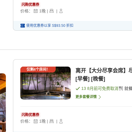
闪购优惠券
价格：
1
晚
|
|
使用优惠券以享
S$93.50
折扣
仅剩
4
个房间！
离开【大分尽享会席】尽
[早餐] [晚餐]
13 8月
前可免费取消
就
更多套餐详情
闪购优惠券
价格：
1
晚
|
|