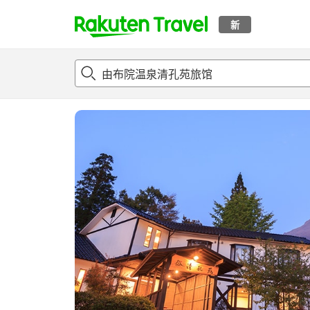
新
t
概况
客房及住宿套餐
评论
设施
o
p
P
a
g
e
_
s
e
a
r
c
h