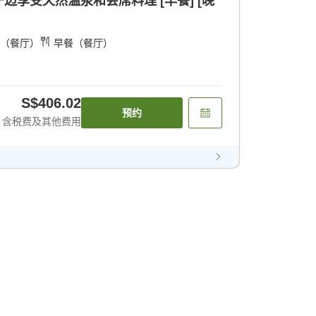
享受天然温泉和会席料理 [早餐] [晚
（餐厅）
早餐（餐厅）
S$406.02
预约
含税费及其他费用