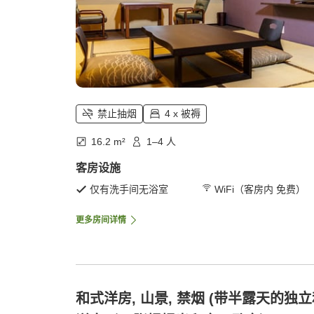
禁止抽烟
4 x 被褥
16.2 m²
1–4 人
客房设施
仅有洗手间无浴室
WiFi（客房内 免费）
更多房间详情
和式洋房, 山景, 禁烟 (带半露天的独