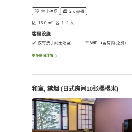
禁止抽烟
2 x 被褥
13.0 m²
1–2 人
客房设施
仅有洗手间无浴室
WiFi（客房内 免费）
更多房间详情
和室, 禁烟 (日式房间10张榻榻米)