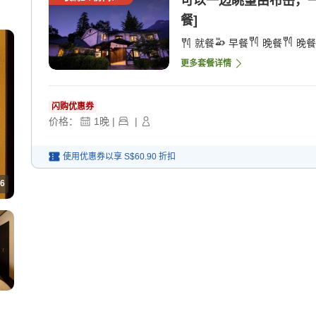
可以一边眺望由布岳，一边
餐]
就餐
早餐
晚餐
晚餐
更多套餐详情
闪购优惠券
价格：
1
晚
|
|
使用优惠券以享
S$60.90
折扣
6