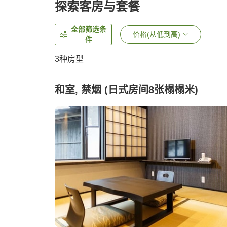
探索客房与套餐
全部筛选条
价格(从低到高)
件
3
种房型
和室, 禁烟 (日式房间8张榻榻米)