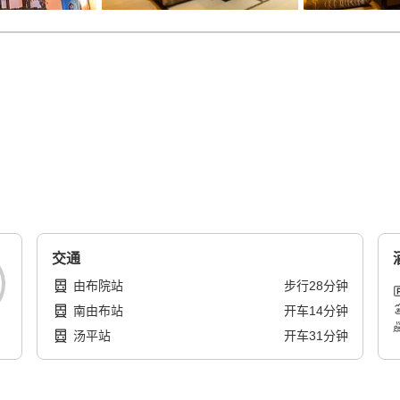
交通
由布院站
步行
28
分钟
南由布站
开车
14
分钟
汤平站
开车
31
分钟