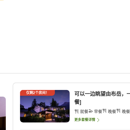
仅剩
2
个房间！
可以一边眺望由布岳，一边
餐]
就餐
早餐
晚餐
晚餐
更多套餐详情