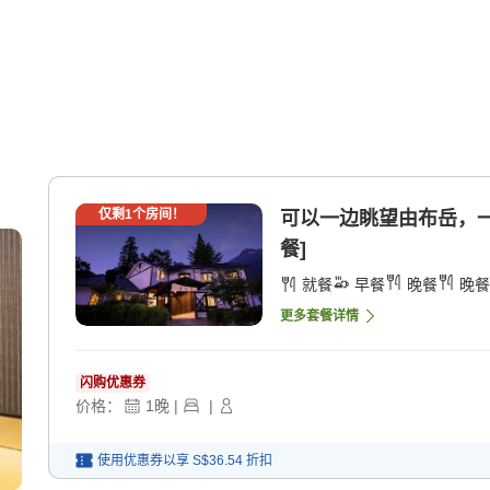
仅剩
1
个房间！
可以一边眺望由布岳，一边
餐]
就餐
早餐
晚餐
晚餐
更多套餐详情
闪购优惠券
价格：
1
晚
|
|
使用优惠券以享
S$36.54
折扣