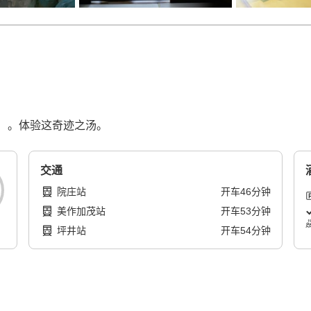
度）。体验这奇迹之汤。
交通
院庄站
开车
46
分钟
美作加茂站
开车
53
分钟
坪井站
开车
54
分钟