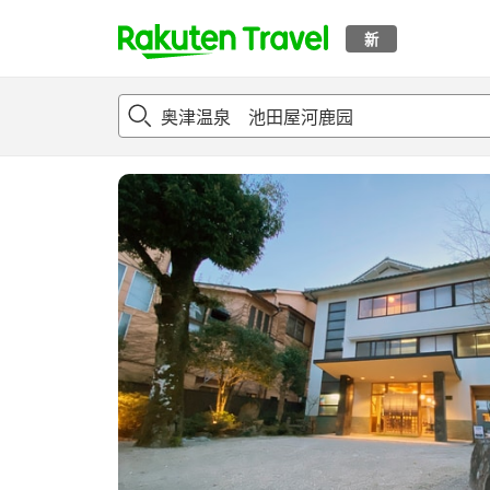
新
t
概况
客房及住宿套餐
评论
亮点
设施
o
p
P
a
g
e
_
s
e
a
r
c
h