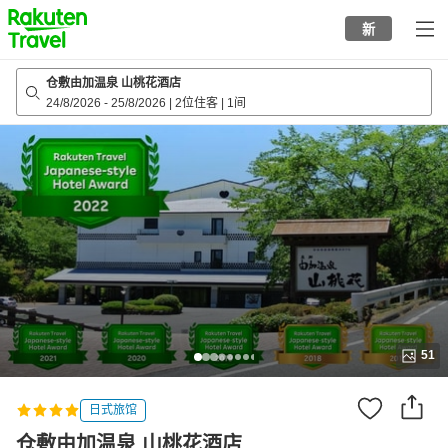
to
新
top
page
仓敷由加温泉 山桃花酒店
24/8/2026
-
25/8/2026
|
2位住客
|
1间
51
日式旅馆
仓敷由加温泉 山桃花酒店