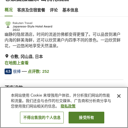
概况
客房及住宿套餐
评论
基本信息
幽静的隐居酒店，时间的流逝仿佛都变得更慢了。可以品尝到濑户
内海的鲜美海鲜，还可以欣赏濑户内四季不同的景色。一边欣赏鲜
花，一边悠闲地享受天然温泉。
仓敷, 冈山县, 日本
在地图上查看
很棒
点评数:
252
4.5
酒店设施
本网站使用 Cookie 来增强用户体验，并分析我们网站的性能
停车场
SPA/美容院
和流量。我们还会与合作的社交媒体、广告商和分析商分享与
餐厅
包间餐厅
您使用我们网站相关的信息。
隐私政策
首页
日本
冈山县
仓敷
仓敷由加温泉 山桃花酒店
不得出售我的个人信息
接受所有
搜索客房