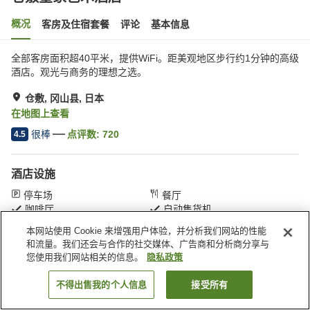
概况
客房及住宿套餐
评论
基本信息
全部客房面积超40平米，提供WiFi。距美观地区步行约1分钟的高级
酒店。观光与商务的理想之选。
仓敷, 冈山县, 日本
在地图上查看
很棒
点评数:
720
4.5
酒店设施
停车场
餐厅
咖啡厅
自动售货机
本网站使用 Cookie 来增强用户体验，并分析我们网站的性能
和流量。我们还会与合作的社交媒体、广告商和分析商分享与
首页
日本
冈山县
仓敷
仓敷皇家艺术酒店
您使用我们网站相关的信息。
隐私政策
不得出售我的个人信息
接受所有
搜索客房