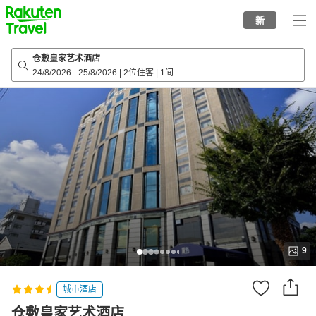
to
新
top
page
仓敷皇家艺术酒店
24/8/2026
-
25/8/2026
|
2位住客
|
1间
9
城市酒店
仓敷皇家艺术酒店