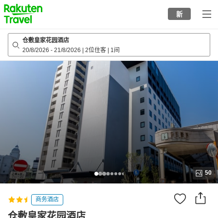
to
新
top
page
仓敷皇家花园酒店
20/8/2026
-
21/8/2026
|
2位住客
|
1间
50
商务酒店
仓敷皇家花园酒店