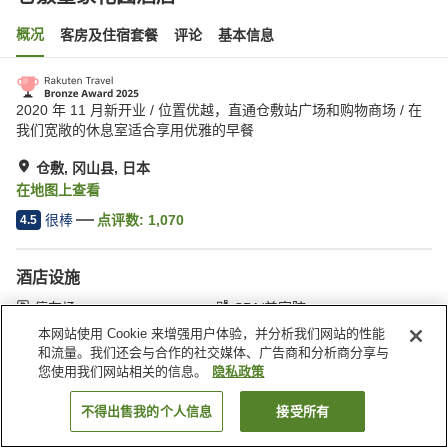
概况
客房及住宿套餐
评论
基本信息
2020 年 11 月新开业 / 位置优越，直通仓敷站广场和购物商场 / 在
我们宽敞的休息室适合享用优雅的早餐
仓敷, 冈山县, 日本
在地图上查看
很棒
点评数:
1,070
4.5
酒店设施
停车场
SPA/美容院
休息室
自动售货机
本网站使用 Cookie 来增强用户体验，并分析我们网站的性能
和流量。我们还会与合作的社交媒体、广告商和分析商分享与
您使用我们网站相关的信息。
隐私政策
首页
日本
冈山县
仓敷
仓敷皇家花园酒店
不得出售我的个人信息
接受所有
搜索客房