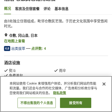
概况
客房及住宿套餐
评论
基本信息
由3处独立住宿组成，毗邻仓敷民艺馆。于历史文化氛围中享受悠闲
时光。
仓敷, 冈山县, 日本
在地图上查看
出类拔萃
点评数:
4
4.8
酒店设施
熨斗
雨伞
免费茶包
本网站使用 Cookie 来增强用户体验，并分析我们网站的性能
和流量。我们还会与合作的社交媒体、广告商和分析商分享与
首页
日本
冈山县
仓敷
滔滔 仓敷民艺馆南之宿
您使用我们网站相关的信息。
隐私政策
不得出售我的个人信息
接受所有
搜索客房