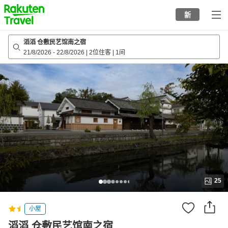
to
新
top
page
滔滔 仓敷民艺馆南之宿
21/8/2026
-
22/8/2026
|
2位住客
|
1间
25
小屋
滔滔 仓敷民艺馆南之宿