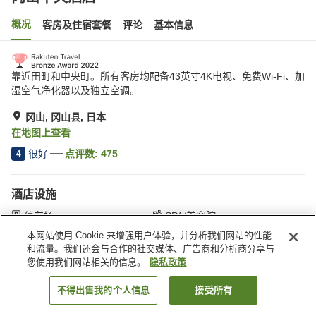
概况
客房及住宿套餐
评论
基本信息
靠近田町和中央町。所有客房均配备43英寸4K电视、免费Wi-Fi、加
湿空气净化器以及独立空调。
冈山, 冈山县, 日本
在地图上查看
很好
点评数:
475
4
酒店设施
停车场
SPA/美容院
餐厅
酒吧
本网站使用 Cookie 来增强用户体验，并分析我们网站的性能
和流量。我们还会与合作的社交媒体、广告商和分析商分享与
您使用我们网站相关的信息。
隐私政策
首页
日本
冈山县
冈山
冈山中央酒店
不得出售我的个人信息
接受所有
搜索客房