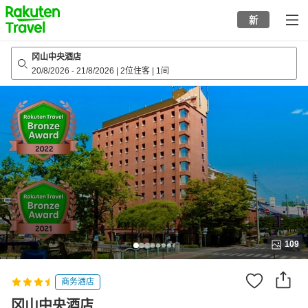
to
新
top
page
冈山中央酒店
20/8/2026
-
21/8/2026
|
2位住客
|
1间
109
商务酒店
冈山中央酒店