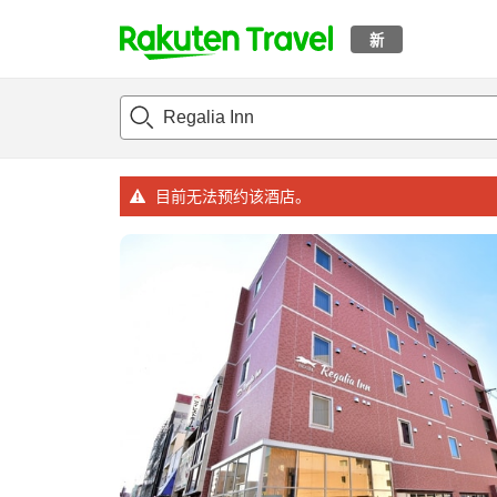
新
t
概况
客房及住宿套餐
评论
设施
o
p
P
a
目前无法预约该酒店。
g
e
_
s
e
a
r
c
h