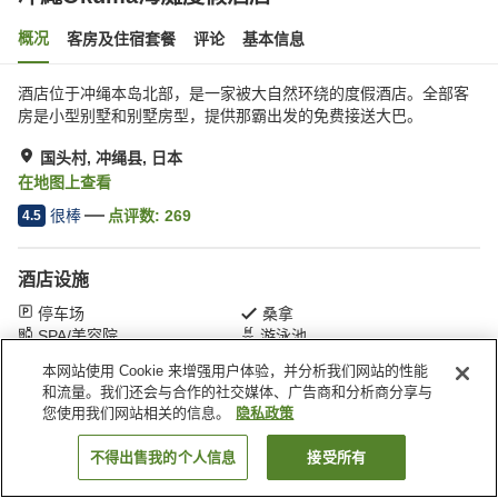
概况
客房及住宿套餐
评论
基本信息
酒店位于冲绳本岛北部，是一家被大自然环绕的度假酒店。全部客
房是小型别墅和别墅房型，提供那霸出发的免费接送大巴。
国头村, 冲绳县, 日本
在地图上查看
很棒
点评数:
269
4.5
酒店设施
停车场
桑拿
SPA/美容院
游泳池
本网站使用 Cookie 来增强用户体验，并分析我们网站的性能
和流量。我们还会与合作的社交媒体、广告商和分析商分享与
首页
日本
冲绳县
国头村
冲繩Okuma海灘度假酒店
您使用我们网站相关的信息。
隐私政策
不得出售我的个人信息
接受所有
搜索客房