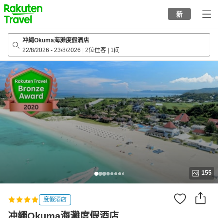
to
新
top
page
冲繩Okuma海灘度假酒店
22/8/2026
-
23/8/2026
|
2位住客
|
1间
155
度假酒店
冲繩Okuma海灘度假酒店