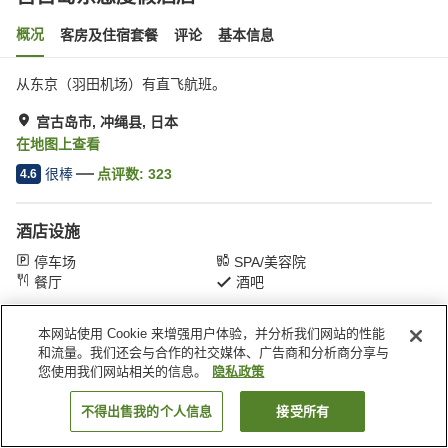
概况
客房及住宿套餐
评论
基本信息
从东京（羽田机场）有直飞航班。
宫古岛市, 冲绳县, 日本
在地图上查看
很棒
点评数:
323
4.6
酒店设施
停车场
SPA/美容院
餐厅
酒吧
本网站使用 Cookie 来增强用户体验，并分析我们网站的性能
首页
日本
冲绳县
宫古岛市
宮古岛东急度假酒店
和流量。我们还会与合作的社交媒体、广告商和分析商分享与
您使用我们网站相关的信息。
隐私政策
不得出售我的个人信息
接受所有
搜索客房