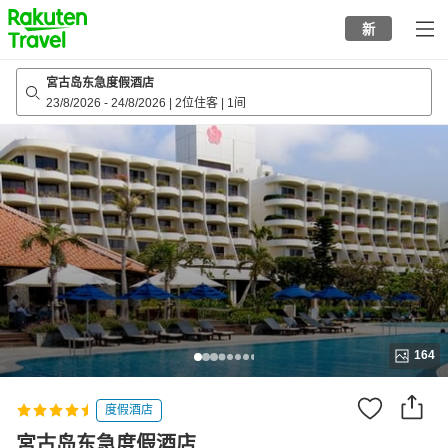
to
新
top
page
宮古岛东急度假酒店
23/8/2026
-
24/8/2026
|
2位住客
|
1间
164
度假酒店
宮古岛东急度假酒店