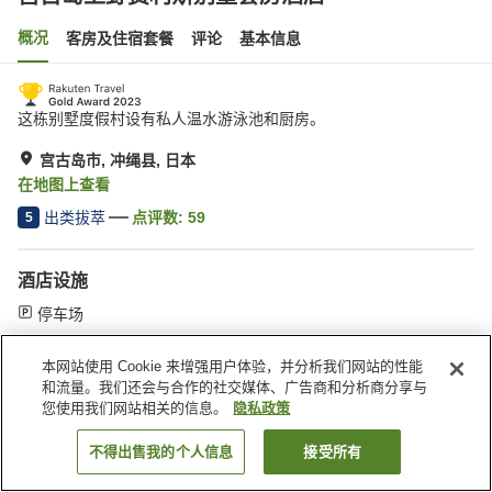
概况
客房及住宿套餐
评论
基本信息
这栋别墅度假村设有私人温水游泳池和厨房。
宫古岛市, 冲绳县, 日本
在地图上查看
出类拔萃
点评数:
59
5
酒店设施
停车场
本网站使用 Cookie 来增强用户体验，并分析我们网站的性能
首页
日本
冲绳县
宫古岛市
宫古岛上野费利斯别墅套房酒店
和流量。我们还会与合作的社交媒体、广告商和分析商分享与
您使用我们网站相关的信息。
隐私政策
不得出售我的个人信息
接受所有
搜索客房