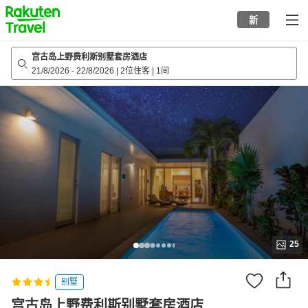
to
新
top
page
宫古岛上野费利斯别墅套房酒店
21/8/2026
-
22/8/2026
|
2位住客
|
1间
25
别墅
宫古岛上野费利斯别墅套房酒店